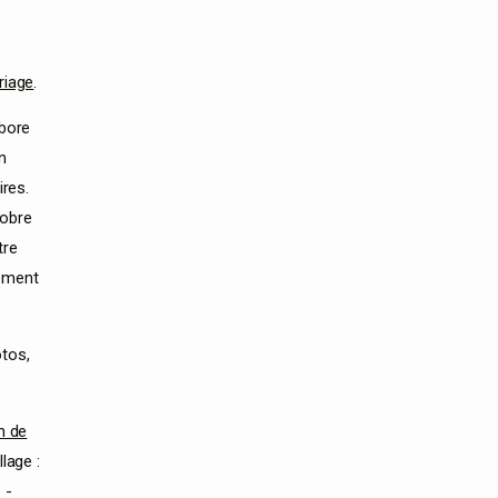
riage
.
abore
n
ires.
tobre
tre
lement
otos,
n de
lage :
e
-